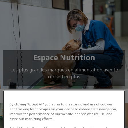
Espace Nutrition
Les plus grandes marques en alimentation avec le
conseil en plus
By clicking “Accept All” you agree to the storing and use of cookies
and tracking technologies on your device to enhance site navigation,
improve the performance of our website, analyse website use, and
assist our marketing efforts.