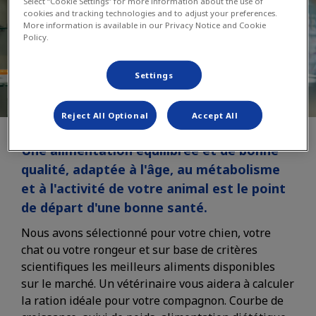
Select “Cookie Settings” for more information about the use of
cookies and tracking technologies and to adjust your preferences.
More information is available in our Privacy Notice and Cookie
Policy.
Settings
Reject All Optional
Accept All
Une alimentation équilibrée et de bonne
qualité, adaptée à l'âge, au métabolisme
et à l'activité de votre animal est le point
de départ d'une bonne santé.
Nous avons sélectionné pour votre chien, votre
chat ou votre rongeur et sur base de critères
scientifiques les meilleurs aliments disponibles
sur le marché. Un vétérinaire vous aidera à calculer
la ration idéale pour votre compagnon. Courbe de