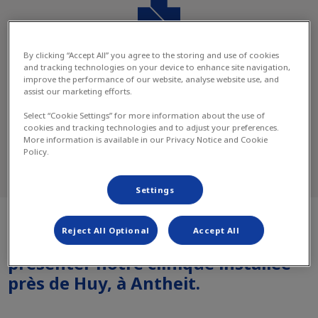
Clinique
By clicking “Accept All” you agree to the storing and use of cookies
and tracking technologies on your device to enhance site navigation,
improve the performance of our website, analyse website use, and
assist our marketing efforts.
Select “Cookie Settings” for more information about the use of
cookies and tracking technologies and to adjust your preferences.
More information is available in our Privacy Notice and Cookie
Policy.
Nos Services a la Clinique
Settings
Reject All Optional
Accept All
Nous avons le plaisir de vous
présenter notre clinique installée
près de Huy, à Antheit.