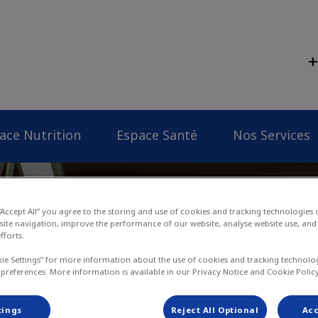
+
Clinique Vétérinaire du Mont-Falise
ace Nutrition
Espace Santé
Nos Services
 “Accept All” you agree to the storing and use of cookies and tracking technologies
site navigation, improve the performance of our website, analyse website use, and 
fforts.
kie Settings” for more information about the use of cookies and tracking technolo
 preferences. More information is available in our Privacy Notice and Cookie Policy
tings
Reject All Optional
Acc