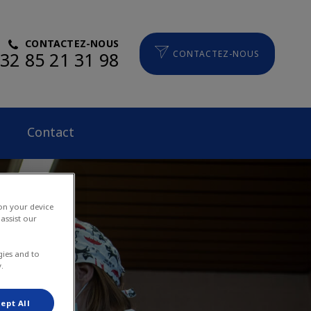
CONTACTEZ-NOUS
32 85 21 31 98
CONTACTEZ-NOUS
Contact
 on your device
assist our
gies and to
.
ept All