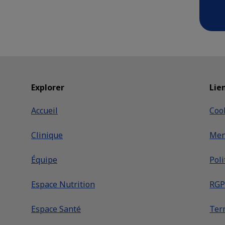
Explorer
Lie
Accueil
Coo
Clinique
Men
Équipe
Poli
Espace Nutrition
RG
Espace Santé
Ter