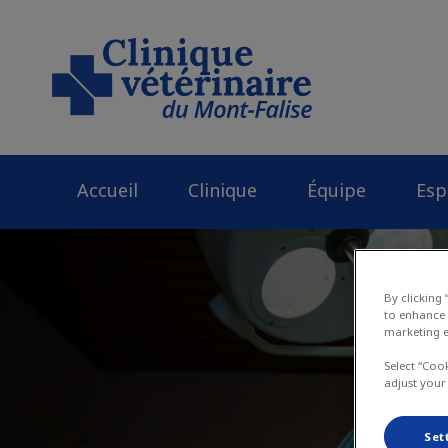
Page d'accueil de 
Accueil
Clinique
Équipe
Esp
By clicking
to enhance 
marketing e
Select “Coo
adjust your
Set